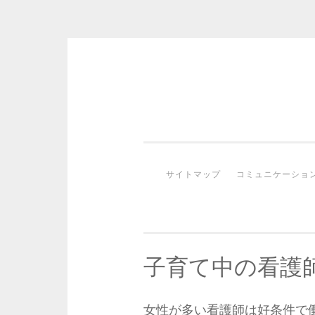
コ
ン
テ
ン
ツ
サイトマップ
コミュニケーショ
へ
ス
キ
ッ
プ
子育て中の看護
女性が多い看護師は好条件で